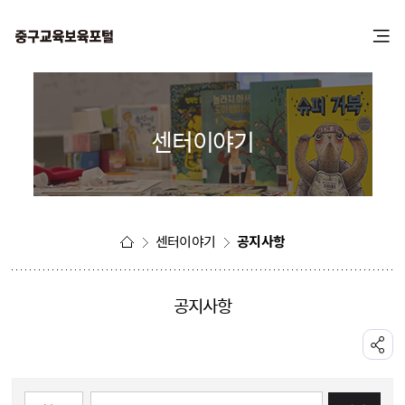
본
주
문
메
바
뉴
로
바
가
로
기
가
센터이야기
기
센터이야기
공지사항
공지사항
공유하기