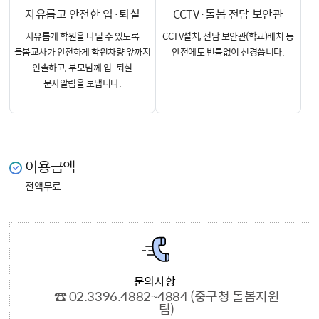
자유롭고 안전한 입·퇴실
CCTV·돌봄 전담 보안관
자유롭게 학원을 다닐 수 있도록
CCTV설치, 전담 보안관(학교)배치 등
돌봄교사가
안전하게 학원차량 앞까지
안전에도 빈틈없이 신경씁니다.
인솔하고,
부모님께 입·퇴실
문자알림을 보냅니다.
이용금액
전액무료
문의사항
☎ 02.3396.4882~4884 (중구청 돌봄지원
팀)