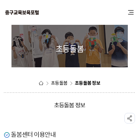
본
주
문
메
바
뉴
로
바
가
로
기
가
초등돌봄
기
초등돌봄
초등돌봄 정보
초등돌봄 정보
공유하기
돌봄센터 이용안내